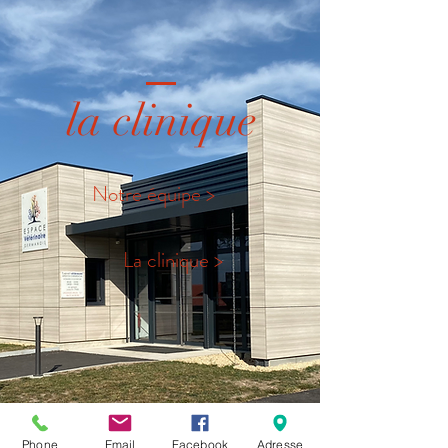
la clinique
Notre équipe >
La clinique >
Phone
Email
Facebook
Adresse