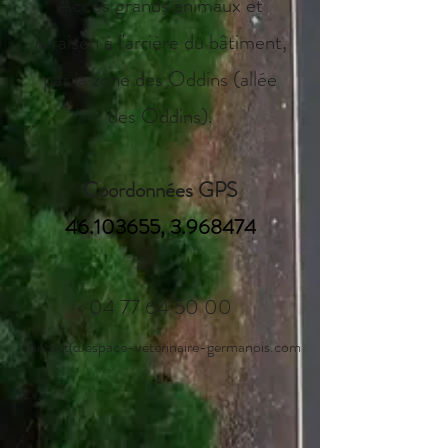
Accès grands animaux et
livraison à l'arrière du bâtiment,
par la zone des Oddins (allée
des Oddins).
Coordonnées GPS
46.103655
,
3.968474
04 77 64 50 00
contact@espace-veterinaire-germanois.com