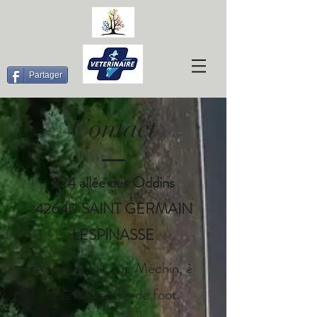
Partager
Contact
224 allée des Oddins
42640 SAINT GERMAIN
LESPINASSE
Accès public rue Méchin, à
côté du terrain de foot.